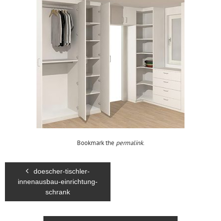
Bookmark the
permalink
.
doescher-tischler-
innenausbau-einrichtung-
schrank